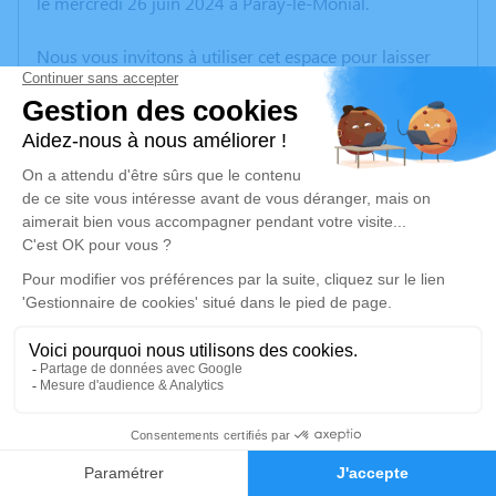
le mercredi 26 juin 2024 à Paray-le-Monial.
Nous vous invitons à utiliser cet espace pour laisser
vos condoléances, partager des photos souvenirs, une
anecdote ou exprimer vos pensées à travers des
poèmes ou des textes. Cet endroit est un lieu
d'expression dédié à honorer la mémoire de Maurice
CHEVILLARD.
Un service de plantation d’arbre hommage est
disponible ici
.
Je rends hommage
Cérémonie religieuse
mercredi 03 juillet 2024 à 10h00
3
Église d'Hôpital-le-Mercier
Faire-part
Hommages
le bourg