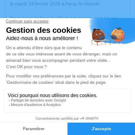
le mardi 24 février 2026 à Paray-le-Monial.
Nous vous invitons à utiliser cet espace pour laisser
vos condoléances, partager des photos souvenirs, une
anecdote ou exprimer vos pensées à travers des
poèmes ou des textes. Cet endroit est un lieu
d'expression dédié à honorer la mémoire de Marie-
Louise RULLIERE.
Un service de plantation d’arbre hommage est
disponible ici
.
Je rends hommage
Cérémonie civile
2
samedi 28 février 2026 à 13h30
Crématorium Municipal de Roanne
Faire-part
Hommages
4 Route de Briennon