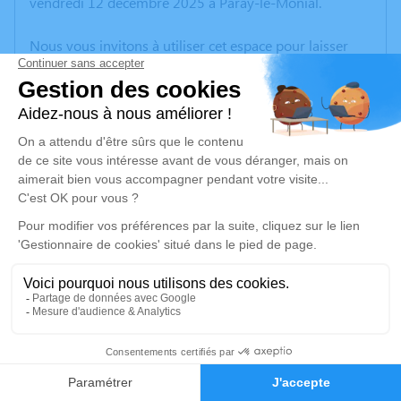
vendredi 12 décembre 2025 à Paray-le-Monial.
Nous vous invitons à utiliser cet espace pour laisser
vos condoléances, partager des photos souvenirs, une
anecdote ou exprimer vos pensées à travers des
poèmes ou des textes. Cet endroit est un lieu
d'expression dédié à honorer la mémoire de Georges
LAPLACE.
Un service de plantation d’arbre hommage est
disponible ici
.
Je rends hommage
Cérémonie religieuse
mercredi 17 décembre 2025 à 10h00
1
Église de Varenne-Saint-Germain
Faire-part
Hommages
Varenne-Saint-Germain